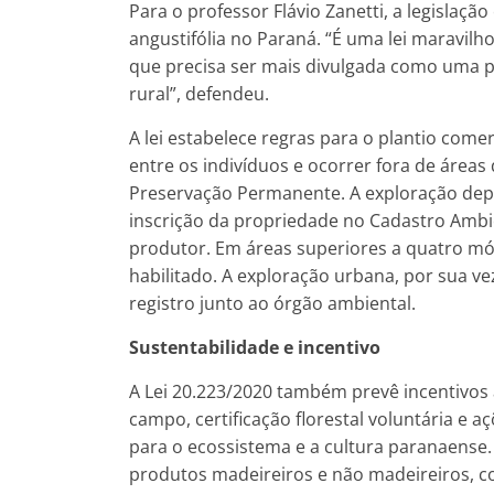
Para o professor Flávio Zanetti, a legislaç
angustifólia no Paraná. “É uma lei maravilh
que precisa ser mais divulgada como uma po
rural”, defendeu.
A lei estabelece regras para o plantio come
entre os indivíduos e ocorrer fora de áreas 
Preservação Permanente. A exploração dep
inscrição da propriedade no Cadastro Ambie
produtor. Em áreas superiores a quatro módu
habilitado. A exploração urbana, por sua vez
registro junto ao órgão ambiental.
Sustentabilidade e incentivo
A Lei 20.223/2020 também prevê incentivos
campo, certificação florestal voluntária e a
para o ecossistema e a cultura paranaense.
produtos madeireiros e não madeireiros, co