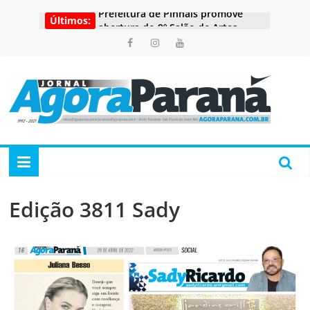
Pular
Prefeitura de Pinhais promove
Últimos:
para
abertura do 9º Salão de Artes
o
Visuais
conteúdo
Adote uma Praça: jardinete do
Mossunguê é revitalizado e ganha
parquinho moderno
Agora
Veja onde encontrar o Consultório
na Rua nesta segunda-feira
Ciclone-bomba: Câmara fez 31
Paraná
pedidos de drenagem nesta
semana
Feiras livres são boas opções de
Portal
passeio e compras neste domingo
de
Edição 3811 Sady
Noticias
do
Paraná