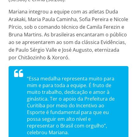
Mariana integrou a equipe com as atletas Duda
Arakaki, Maria Paula Caminha, Sofia Pereira e Nicole
Pírcio, sob o comando técnico de Camila Ferezin e
Bruna Martins. As brasileiras encantaram o público
ao se apresentarem ao som da clássica Evidências,
de Paulo Sérgio Valle e José Augusto, eternizada
por Chitãozinho & Xororó.
“Essa medalha representa muito para
mim e para toda a equipe. É fruto de
muito trabalho, dedicação e amor à
ginástica. Ter o apoio da Prefeitura de
Curitiba por meio do Incentivo ao
Esporte é fundamental para que eu
possa seguir em alto nível e
representar o Brasil com orgulho”,
celebrou Mariana.