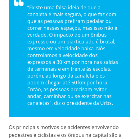
“Existe uma falsa ideia de que a
canaleta é mais segura, o que faz com
que as pessoas prefiram pedalar ou
correr nesses espaços, mas isso não é
verdade. O impacto de um ônibus
expresso ou um biarticulado é brutal,
mesmo em velocidade baixa. Nós
controlamos a velocidade dos
expressos a 30 km por hora nas saídas
de terminais e em frente às escolas,
porém, ao longo da canaleta eles
podem chegar até 50 km por hora.
Então, as pessoas precisam evitar
andar, caminhar ou se exercitar nas
canaletas”, diz o presidente da Urbs.
Os principais motivos de acidentes envolvendo
pedestres e ciclistas e os ônibus na capital são a