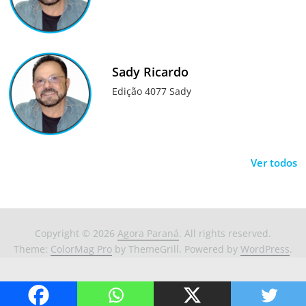
Sady Ricardo
Edição 4077 Sady
Ver todos
Copyright © 2026
Agora Paraná
. All rights reserved.
Theme:
ColorMag Pro
by ThemeGrill. Powered by
WordPress
.