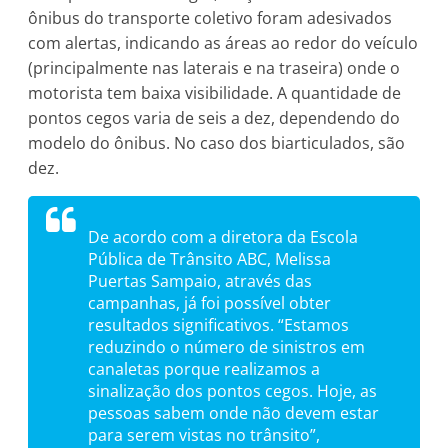
ônibus do transporte coletivo foram adesivados
com alertas, indicando as áreas ao redor do veículo
(principalmente nas laterais e na traseira) onde o
motorista tem baixa visibilidade. A quantidade de
pontos cegos varia de seis a dez, dependendo do
modelo do ônibus. No caso dos biarticulados, são
dez.
De acordo com a diretora da Escola
Pública de Trânsito ABC, Melissa
Puertas Sampaio, através das
campanhas, já foi possível obter
resultados significativos. “Estamos
reduzindo o número de sinistros em
canaletas porque realizamos a
sinalização dos pontos cegos. Hoje, as
pessoas sabem onde não devem estar
para serem vistas no trânsito”,