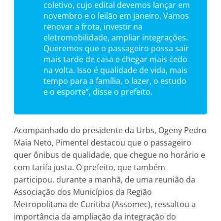
coletivo, cujo edital devemos lançar em
novembro e o leilão em janeiro. Vamos
renovar a frota, investir na
eletromobilidade, ampliar integrações.
Queremos que o passageiro possa sair
mais tarde de casa e chegar mais cedo
na volta. Isso é qualidade de vida, mais
tempo para a família, o lazer, o estudo
e o esporte”, disse o prefeito.
Acompanhado do presidente da Urbs, Ogeny Pedro
Maia Neto, Pimentel destacou que o passageiro
quer ônibus de qualidade, que chegue no horário e
com tarifa justa. O prefeito, que também
participou, durante a manhã, de uma reunião da
Associação dos Municípios da Região
Metropolitana de Curitiba (Assomec), ressaltou a
importância da ampliação da integração do