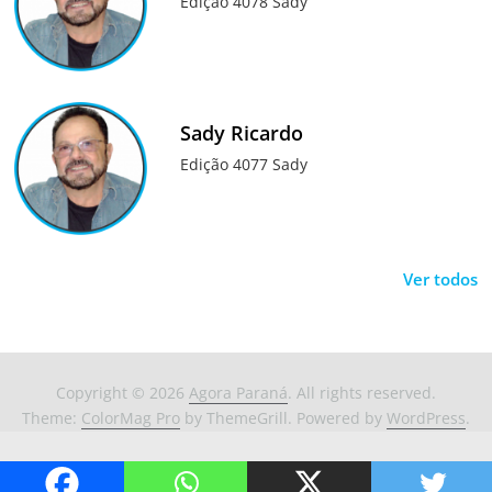
Edição 4078 Sady
Sady Ricardo
Edição 4077 Sady
Ver todos
Copyright © 2026
Agora Paraná
. All rights reserved.
Theme:
ColorMag Pro
by ThemeGrill. Powered by
WordPress
.