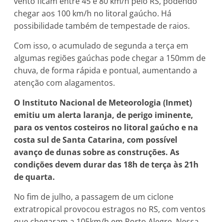
vento ficam entre 45 e 80 km/h pelo RS, podendo
chegar aos 100 km/h no litoral gaúcho. Há
possibilidade também de tempestade de raios.
Com isso, o acumulado de segunda a terça em
algumas regiões gaúchas pode chegar a 150mm de
chuva, de forma rápida e pontual, aumentando a
atenção com alagamentos.
O Instituto Nacional de Meteorologia (Inmet)
emitiu um alerta laranja, de perigo iminente,
para os ventos costeiros no litoral gaúcho e na
costa sul de Santa Catarina, com possível
avanço de dunas sobre as construções. As
condições devem durar das 18h de terça às 21h
de quarta.
No fim de julho, a passagem de um ciclone
extratropical provocou estragos no RS, com ventos
que chegaram a 105km/h em Porto Alegre. Nessa