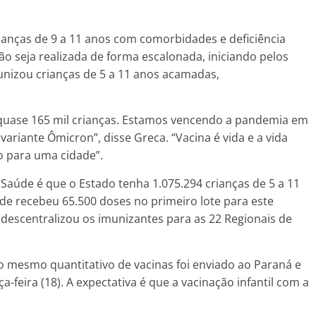
ianças de 9 a 11 anos com comorbidades e deficiência
o seja realizada de forma escalonada, iniciando pelos
munizou crianças de 5 a 11 anos acamadas,
quase 165 mil crianças. Estamos vencendo a pandemia em
riante Ômicron”, disse Greca. “Vacina é vida e a vida
o para uma cidade”.
a Saúde é que o Estado tenha 1.075.294 crianças de 5 a 11
aúde recebeu 65.500 doses no primeiro lote para este
 descentralizou os imunizantes para as 22 Regionais de
o mesmo quantitativo de vacinas foi enviado ao Paraná e
a-feira (18). A expectativa é que a vacinação infantil com a