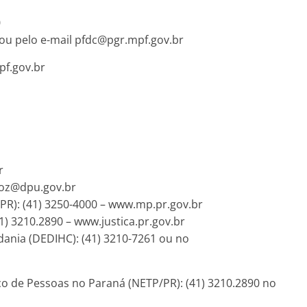
0
 ou pelo e-mail
pfdc@pgr.mpf.gov.br
pf.gov.br
r
foz@dpu.gov.br
PR): (41) 3250-4000 – www.mp.pr.gov.br
41) 3210.2890 – www.justica.pr.gov.br
ania (DEDIHC): (41) 3210-7261 ou no
co de Pessoas no Paraná (NETP/PR): (41) 3210.2890 no