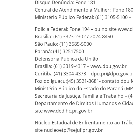
Disque Denúncia: Fone 181
Central de Atendimento à Mulher: Fone 18
Ministério Público Federal: (61) 3105-5100 –
Polícia Federal: Fone 194 – ou no site www.d
Brasília: (61) 3323-2302 / 2024-8450
São Paulo: (11) 3585-5000
Paraná: (41) 32517500
Defensoria Pública da União
Brasília: (61) 3319-4317 – www.dpu.gov.br
Curitiba:(41) 3304-4373 –
dpu.pr@dpu.gov.b
Foz do Iguaçu:(45) 3521-3681-
contato.dpu.
Ministério Público do Estado do Paraná (MP
Secretaria da Justiça, Família e Trabalho – (
Departamento de Direitos Humanos e Cidad
site www.dedihc.pr.gov.br
Núcleo Estadual de Enfrentamento ao Tráfi
site
nucleoetp@sejuf.pr.gov.br