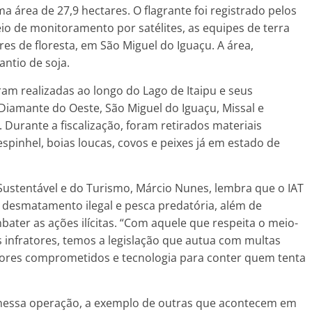
área de 27,9 hectares. O flagrante foi registrado pelos
eio de monitoramento por satélites, as equipes de terra
es de floresta, em São Miguel do Iguaçu. A área,
ntio de soja.
oram realizadas ao longo do Lago de Itaipu e seus
 Diamante do Oeste, São Miguel do Iguaçu, Missal e
 Durante a fiscalização, foram retirados materiais
pinhel, boias loucas, covos e peixes já em estado de
Sustentável e do Turismo, Márcio Nunes, lembra que o IAT
 desmatamento ilegal e pesca predatória, além de
er as ações ilícitas. “Com aquele que respeita o meio-
s infratores, temos a legislação que autua com multas
dores comprometidos e tecnologia para conter quem tenta
m nessa operação, a exemplo de outras que acontecem em