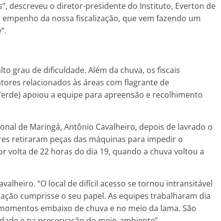
, descreveu o diretor-presidente do Instituto, Everton de
o empenho da nossa fiscalização, que vem fazendo um
de”.
to grau de dificuldade. Além da chuva, os fiscais
atores relacionados às áreas com flagrante de
Verde) apoiou a equipe para apreensão e recolhimento
onal de Maringá, Antônio Cavalheiro, depois de lavrado o
ores retiraram peças das máquinas para impedir o
por volta de 22 horas do dia 19, quando a chuva voltou a
alheiro. “O local de difícil acesso se tornou intransitável
ização cumprisse o seu papel. As equipes trabalharam dia
s momentos embaixo de chuva e no meio da lama. São
lidade e na preservação do meio-ambiente”.