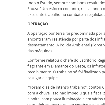
todo o Estado, sempre com bons resultados”
Souza. “Um esforço conjunto, ressaltando 
excelente trabalho no combate a ilegalida
OPERAÇÃO
A operação por terra foi predominada por al
encontraram resistência por parte dos infr
desmatamento. A Polícia Ambiental (Força 
das máquinas.
Conforme relatou o chefe do Escritório Regi
flagrante em Diamante do Oeste, os infrat
recolhimento. O trabalho só foi finalizado 
castigar a equipe.
“Foram dias de intenso trabalho”, contou Cav
com a chuva. Isso não impediu que a fiscal
e noite, com pouca iluminação e em vário
verdadeiros guerreiros no combate a ilega