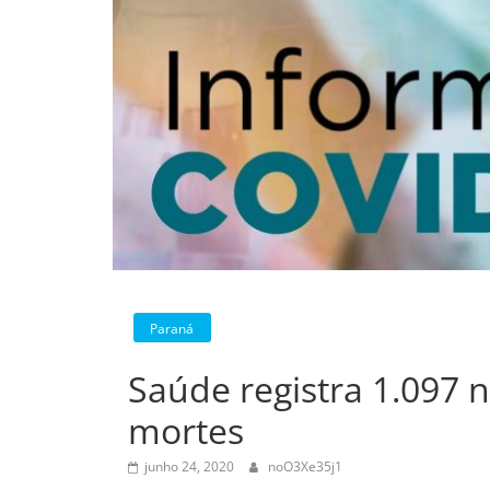
Paraná
Saúde registra 1.097 
mortes
junho 24, 2020
noO3Xe35j1