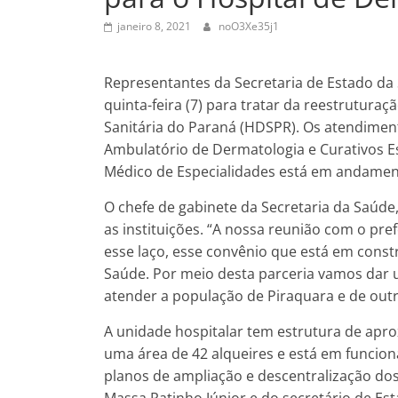
janeiro 8, 2021
noO3Xe35j1
Representantes da Secretaria de Estado da 
quinta-feira (7) para tratar da reestrutura
Sanitária do Paraná (HDSPR). Os atendime
Ambulatório de Dermatologia e Curativos Es
Médico de Especialidades está em andamen
O chefe de gabinete da Secretaria da Saúd
as instituições. “A nossa reunião com o pref
esse laço, esse convênio que está em const
Saúde. Por meio desta parceria vamos dar 
atender a população de Piraquara e de outr
A unidade hospitalar tem estrutura de apr
uma área de 42 alqueires e está em funcio
planos de ampliação e descentralização dos
Massa Ratinho Júnior e do secretário de Es