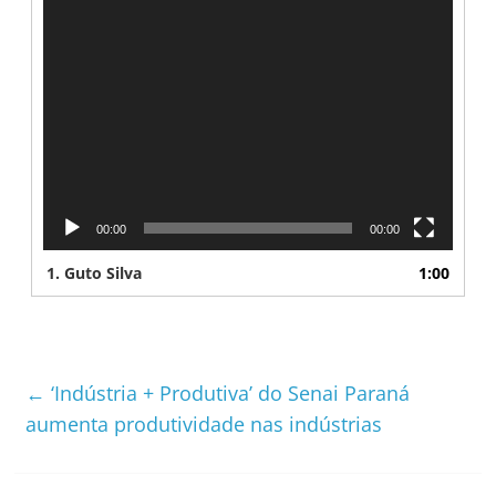
00:00
00:00
1.
Guto Silva
1:00
←
‘Indústria + Produtiva’ do Senai Paraná
aumenta produtividade nas indústrias