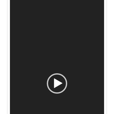
de
vídeo