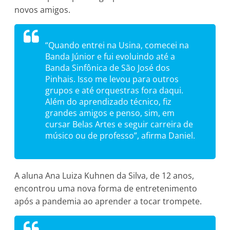
novos amigos.
“Quando entrei na Usina, comecei na
Banda Júnior e fui evoluindo até a
Banda Sinfônica de São José dos
Pinhais. Isso me levou para outros
grupos e até orquestras fora daqui.
Além do aprendizado técnico, fiz
grandes amigos e penso, sim, em
cursar Belas Artes e seguir carreira de
músico ou de professo”, afirma Daniel.
A aluna Ana Luiza Kuhnen da Silva, de 12 anos,
encontrou uma nova forma de entretenimento
após a pandemia ao aprender a tocar trompete.