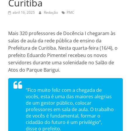
Curitiba
abril 16, 2025
Redação
PMC
Mais 320 professores de Docência I chegaram às
salas de aula da rede pública de ensino da
Prefeitura de Curitiba. Nesta quarta-feira (16/4), o
prefeito Eduardo Pimentel recebeu os novos
servidores durante uma solenidade no Salão de
Atos do Parque Barigui.
“Fico muito feliz com a chegada de
vocês, esta é uma das maiores alegrias
de um gestor público, colocar
professores em sala de aula. O trabalho
de vocês é fundamental, formar o
cidadão do futuro é um privilégio”,
disse o prefeito.