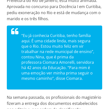
Prefeitura do Rio de Janeiro, está muito animada.
Aprovada no concurso para Docência I em Curitiba,
pediu exoneração no Rio e está de mudança com o
marido e os três filhos.
“Eu já conhecia Curitiba, tenho família
aqui. É uma cidade linda, mais segura
que o Rio. Estou muito feliz em vir
trabalhar na rede municipal de ensino”,
contou Nina, que é prima da
professora Ciomara Amorelli, servidora
há 42 anos da Educação. “Para mim é
uma emoção ver minha prima seguir o
mesmo caminho”, disse Ciomara.
Na semana passada, os profissionais do magistério
fizeram a entrega dos documentos estabelecidos