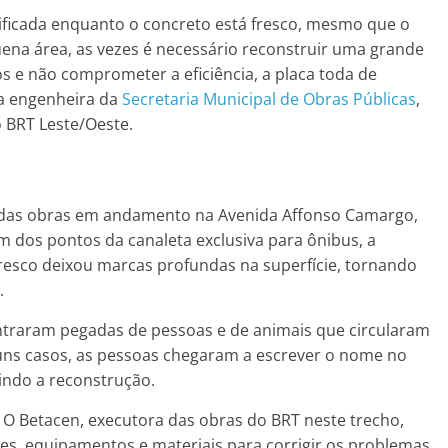
nificada enquanto o concreto está fresco, mesmo que o
na área, as vezes é necessário reconstruir uma grande
s e não comprometer a eficiência, a placa toda de
 a engenheira da
Secretaria Municipal de Obras Públicas
,
o BRT Leste/Oeste.
s das obras em andamento na Avenida Affonso Camargo,
 dos pontos da canaleta exclusiva para ônibus, a
resco deixou marcas profundas na superfície, tornando
.
traram pegadas de pessoas e de animais que circularam
uns casos, as pessoas chegaram a escrever o nome no
ndo a reconstrução.
a O Betacen, executora das obras do BRT neste trecho,
es, equipamentos e materiais para corrigir os problemas.