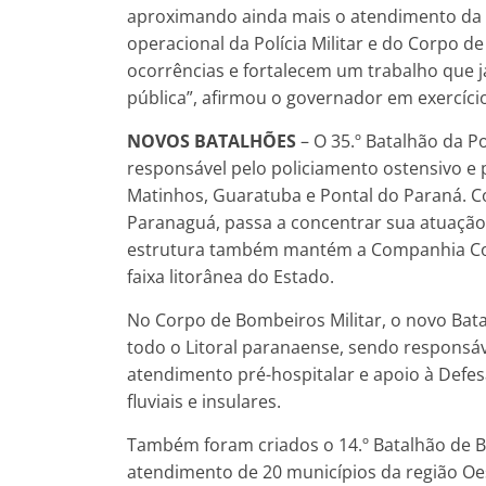
aproximando ainda mais o atendimento da 
operacional da Polícia Militar e do Corpo 
ocorrências e fortalecem um trabalho que 
pública”, afirmou o governador em exercício
NOVOS BATALHÕES
– O 35.º Batalhão da Po
responsável pelo policiamento ostensivo e
Matinhos, Guaratuba e Pontal do Paraná. C
Paranaguá, passa a concentrar sua atuaçã
estrutura também mantém a Companhia Cost
faixa litorânea do Estado.
No Corpo de Bombeiros Militar, o novo Bat
todo o Litoral paranaense, sendo responsáv
atendimento pré-hospitalar e apoio à Defesa
fluviais e insulares.
Também foram criados o 14.º Batalhão de B
atendimento de 20 municípios da região Oest