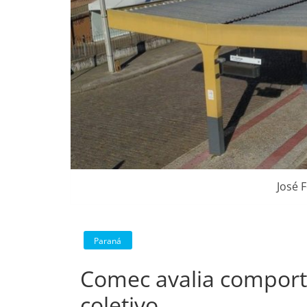
José 
Paraná
Comec avalia comport
coletivo