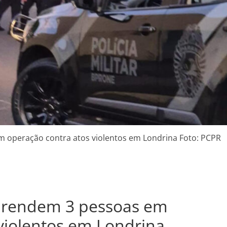
 operação contra atos violentos em Londrina Foto: PCPR
prendem 3 pessoas em
violentos em Londrina