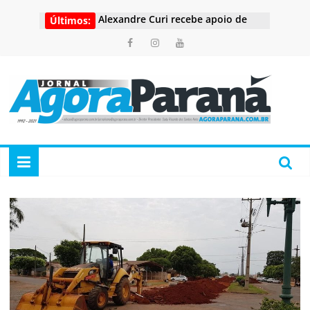
Pular
Alexandre Curi recebe apoio de
Últimos:
para
mais quatro importantes partidos
o
para candidatura ao Senado
conteúdo
Quatro escolas municipais de
Curitiba estão entre as dez com
melhores notas das capitais
Agora
Rede de Apoio ao Aleitamento
Materno fortalece o cuidado com
mães e bebês em todas as
Paraná
unidades de saúde de Piraquara
Nos 20 anos da Lei Maria da
Penha, Guarda Municipal de
Portal
Curitiba é referência na proteção
de
às mulheres
Noticias
Projeto veda propaganda de bets
em espaços públicos e eventos
do
Paraná