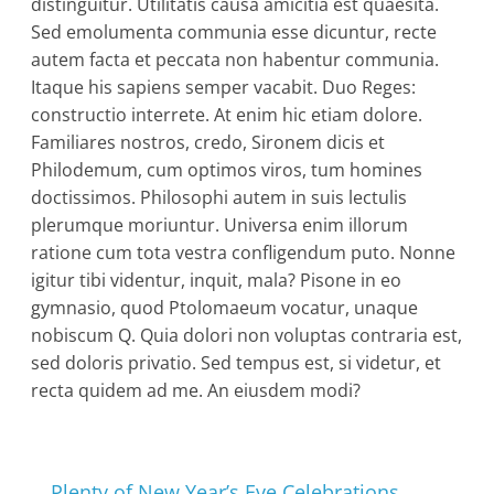
distinguitur. Utilitatis causa amicitia est quaesita.
Sed emolumenta communia esse dicuntur, recte
autem facta et peccata non habentur communia.
Itaque his sapiens semper vacabit. Duo Reges:
constructio interrete. At enim hic etiam dolore.
Familiares nostros, credo, Sironem dicis et
Philodemum, cum optimos viros, tum homines
doctissimos. Philosophi autem in suis lectulis
plerumque moriuntur. Universa enim illorum
ratione cum tota vestra confligendum puto. Nonne
igitur tibi videntur, inquit, mala? Pisone in eo
gymnasio, quod Ptolomaeum vocatur, unaque
nobiscum Q. Quia dolori non voluptas contraria est,
sed doloris privatio. Sed tempus est, si videtur, et
recta quidem ad me. An eiusdem modi?
←
Plenty of New Year’s Eve Celebrations.