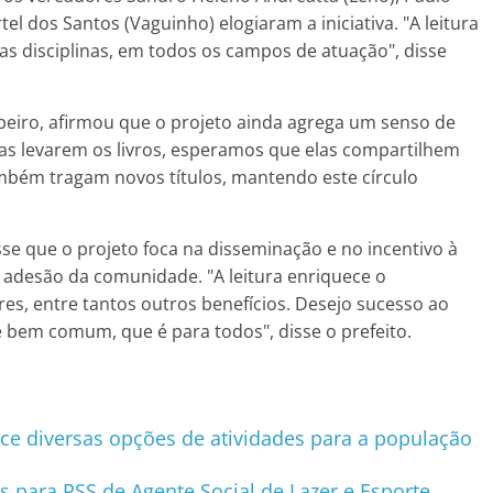
el dos Santos (Vaguinho) elogiaram a iniciativa. "A leitura
as disciplinas, em todos os campos de atuação", disse
iro, afirmou que o projeto ainda agrega um senso de
oas levarem os livros, esperamos que elas compartilhem
ambém tragam novos títulos, mantendo este círculo
 que o projeto foca na disseminação e no incentivo à
 da adesão da comunidade. "A leitura enriquece o
es, entre tantos outros benefícios. Desejo sucesso ao
 bem comum, que é para todos", disse o prefeito.
ce diversas opções de atividades para a população
es para PSS de Agente Social de Lazer e Esporte