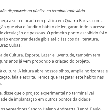
 estão disponíveis ao público no terminal rodoviário
a a ser colocado em prática em Quatro Barras com a
ção que visa difundir o hábito de ler, garantindo o acesso
de circulação de pessoas. O primeiro ponto escolhido foi o
ão encontrar desde gibis até clássicos da literatura,
Braz Cubas'.
de Cultura, Esporte, Lazer e Juventude, também tem
 alguns anos já vem propondo a criação do projeto.
ltura. A leitura abre nossos olhos, amplia horizontes e
ção, fala e escrita. Temos que resgatar este hábito nas
.
disse que o projeto experimental no terminal vai
idade de implantação em outros pontos da cidade.
 vereadores Sandro Heleno Andreatta (Leno), Paulo