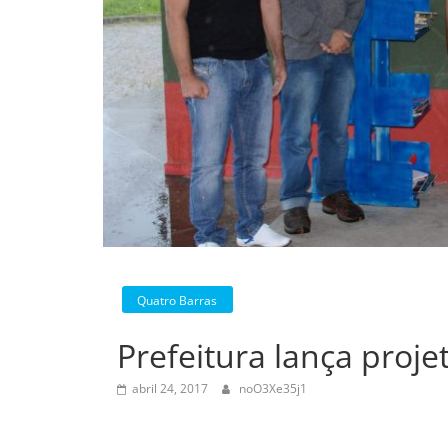
Quatro Barras
Prefeitura lança projet
abril 24, 2017
noO3Xe35j1