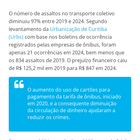
O número de assaltos no transporte coletivo
diminuiu 97% entre 2019 e 2024. Segundo
levantamento da
Urbanização de Curitiba
(Urbs)
com base nos boletins de ocorrência
registrados pelas empresas de ônibus, foram
apenas 21 ocorrências em 2024, bem menos que
os 834 assaltos de 2019. O prejuízo financeiro caiu
de R$ 125,2 mil em 2019 para R$ 847 em 2024.
O aumento do uso de cartões para
pagamento da tarifa de ônibus, iniciado
em 2020, e a consequente diminuição
da circulação de dinheiro ajudaram a
reduzir os crimes.