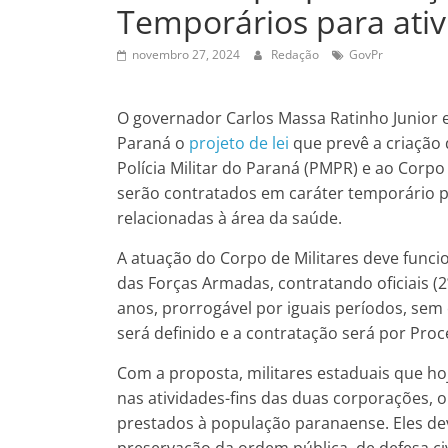
Temporários para ativ
novembro 27, 2024
Redação
GovPr
O governador Carlos Massa Ratinho Junior en
Paraná o
projeto de lei
que prevê a criação 
Polícia Militar do Paraná (PMPR) e ao Corpo
serão contratados em caráter temporário pa
relacionadas à área da saúde.
A atuação do Corpo de Militares deve funci
das Forças Armadas, contratando oficiais (2
anos, prorrogável por iguais períodos, sem
será definido e a contratação será por Proce
Com a proposta, militares estaduais que h
nas atividades-fins das duas corporações, o
prestados à população paranaense. Eles de
preservação da ordem pública, de defesa civ