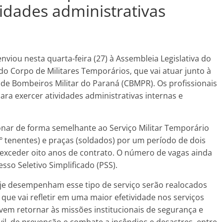
idades administrativas
viou nesta quarta-feira (27) à Assembleia Legislativa do
do Corpo de Militares Temporários, que vai atuar junto à
 de Bombeiros Militar do Paraná (CBMPR). Os profissionais
ra exercer atividades administrativas internas e
onar de forma semelhante ao Serviço Militar Temporário
º tenentes) e praças (soldados) por um período de dois
 exceder oito anos de contrato. O número de vagas ainda
sso Seletivo Simplificado (PSS).
oje desempenham esse tipo de serviço serão realocados
 que vai refletir em uma maior efetividade nos serviços
vem retornar às missões institucionais de segurança e
il, de prevenção e combate a incêndios e desastres, entre